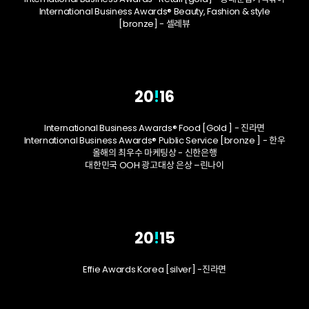
International Business Awards® Beauty, Fashion & style
[bronze] - 셀레뷰
20
!
16
International Business Awards® Food [Gold ] - 진라면
International Business Awards® Public Service [bronze ] - 한우
올해의 최우수 마케팅상 - 신한은행
대한민국 OOH 광고대상 은상 –린나이
20
!
15
Effie Awards Korea [silver] -진라면