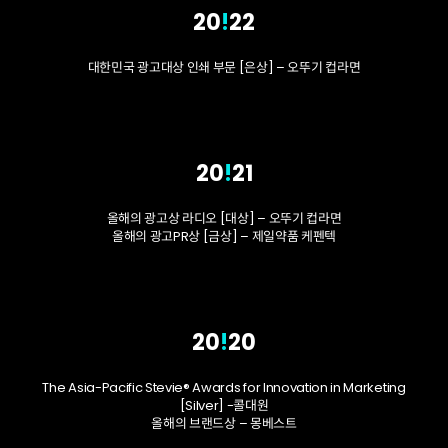
20
!
22
대한민국 광고대상 인쇄 부문 [은상] – 오뚜기 컵라면
20
!
21
올해의 광고상 라디오 [대상] – 오뚜기 컵라면
올해의 광고PR상 [금상] – 제일약품 케펜텍
20
!
20
The Asia-Pacific Stevie® Awards for Innovation in Marketing
[Silver] -콜대원
올해의 브랜드상 – 몽베스트