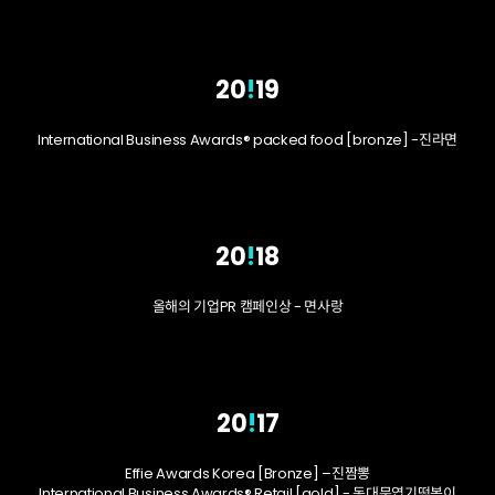
20
!
19
International Business Awards® packed food [bronze] -진라면
20
!
18
올해의 기업PR 캠페인상 - 면사랑
20
!
17
Effie Awards Korea [Bronze] –진짬뽕
International Business Awards® Retail [gold] - 동대문엽기떡볶이